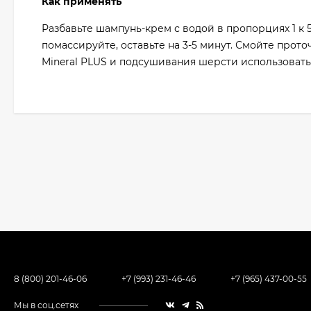
Как применять
Разбавьте шампунь-крем с водой в пропорциях 1 к 
помассируйте, оставьте на 3-5 минут. Смойте про
Mineral PLUS и подсушивания шерсти использовать
8 (800) 201-46-06
+7 (993) 231-46-46
+7 (965) 437-00-55
Мы в соц.сетях