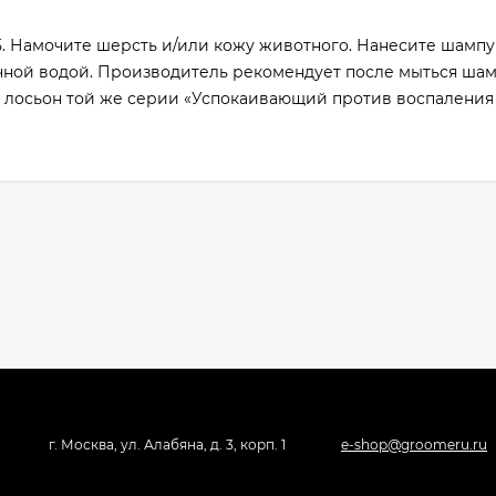
5. Намочите шерсть и/или кожу животного. Нанесите шампу
точной водой. Производитель рекомендует после мыться ша
 лосьон той же серии «Успокаивающий против воспаления 
г. Москва, ул. Алабяна, д. 3, корп. 1
e-shop@groomeru.ru