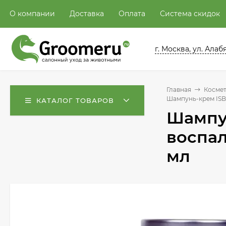
О компании
Доставка
Оплата
Система скидок
г. Москва, ул. Алабян
Главная
Косме
Шампунь-крем ISB 
КАТАЛОГ ТОВАРОВ
Шампун
воспал
мл