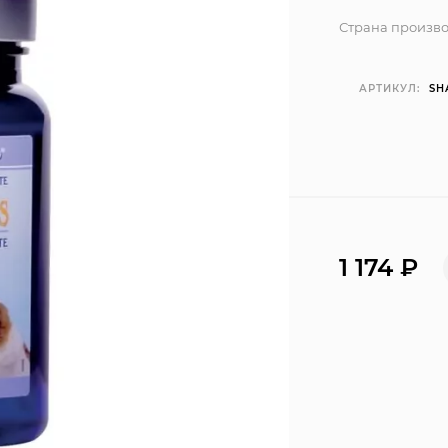
Страна произво
АРТИКУЛ:
SH
1 174
₽