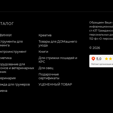
Обращаем Ваше в
АТАЛОГ
информационный 
ст.437 Гражданск
персональных дан
ВИНКИ
Креатив
152-фз «О персон
струменты для
Товары для ДОМашнего
уминга
ухода
© 2026
ектроинструмент
Книги
сметика
Для стрижки лошадей и
КРС
орудование для
лонов и ветеринарных
Для овец
иник
Подарочные
теринария
сертификаты
ежда для грумеров
УЦЕНЕННЫЙ ТОВАР
гиена