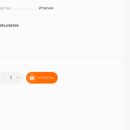
дства
Италия
APLUS0100
-
+
КУПИТЬ