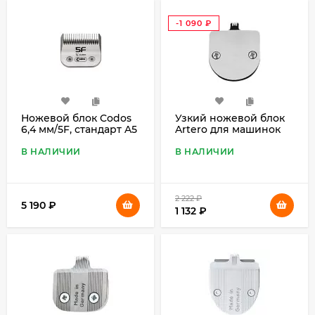
-1 090
₽
Ножевой блок Codos
Узкий ножевой блок
6,4 мм/5F, стандарт A5
Artero для машинок
Bambina, Cobra, Limity
В НАЛИЧИИ
В НАЛИЧИИ
2 222
₽
5 190
₽
1 132
₽