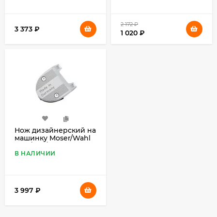
2 172
₽
3 373
₽
1 020
₽
Нож дизайнерский на
машинку Moser/Wahl
1586/1591/1592
В НАЛИЧИИ
3 997
₽