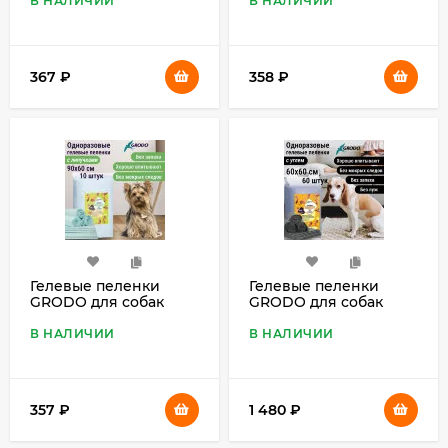
шт.
ZooONE бежевая
В НАЛИЧИИ
В НАЛИЧИИ
53*53 см
367
₽
358
₽
Гелевые пеленки
Гелевые пеленки
GRODO для собак
GRODO для собак
90х60 см на липучках,
60х60 см с углем, 60
10 шт.
шт.
В НАЛИЧИИ
В НАЛИЧИИ
357
₽
1 480
₽