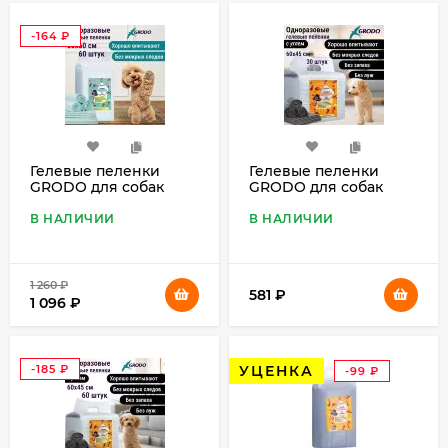
-164
₽
Гелевые пеленки
Гелевые пеленки
GRODO для собак
GRODO для собак
60х60 см, 60 шт.
60х45 см с углем, 30
шт.
В НАЛИЧИИ
В НАЛИЧИИ
1 260
₽
581
₽
1 096
₽
-185
₽
УЦЕНКА
-99
₽