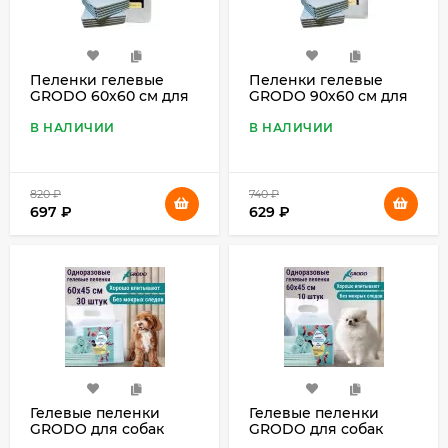
Пеленки гелевые
Пеленки гелевые
GRODO 60х60 см для
GRODO 90х60 см для
собак с углем на
собак с углем на
липучках, 40 штук
липучках, 20 штук
В НАЛИЧИИ
В НАЛИЧИИ
(уценка)
(уценка)
820
₽
740
₽
697
₽
629
₽
Гелевые пеленки
Гелевые пеленки
GRODO для собак
GRODO для собак
60х45 см, 30 шт.
60х45 см, 10 шт.