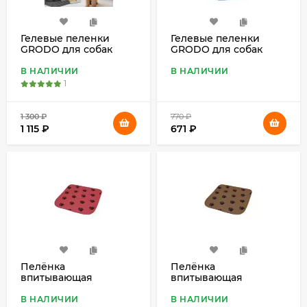
Гелевые пеленки
Гелевые пеленки
GRODO для собак
GRODO для собак
60х45 см с углем, 60
60х60 см с углем, 30
шт.
шт. (уценка)
В НАЛИЧИИ
В НАЛИЧИИ
1
1 300
₽
770
₽
1 115
₽
671
₽
Пелёнка
Пелёнка
впитывающая
впитывающая
многоразовая
многоразовая
ZooONE бордовая
ZooONE коричневая
В НАЛИЧИИ
В НАЛИЧИИ