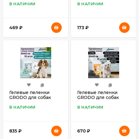
В НАЛИЧИИ
В НАЛИЧИИ
469
₽
173
₽
Гелевые пеленки
Гелевые пеленки
GRODO для собак
GRODO для собак
60х60 см, 30 шт.
60х60 см с углем, 30
шт.
В НАЛИЧИИ
В НАЛИЧИИ
835
₽
670
₽