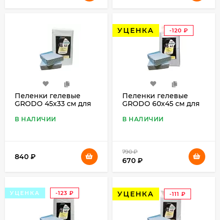
УЦЕНКА
-120
₽
Пеленки гелевые
Пеленки гелевые
GRODO 45х33 см для
GRODO 60х45 см для
собак с углем на
собак с углем на
липучках, 100 шт.
липучках, 50 штук
В НАЛИЧИИ
В НАЛИЧИИ
(уценка)
790
₽
840
₽
670
₽
УЦЕНКА
-123
₽
УЦЕНКА
-111
₽