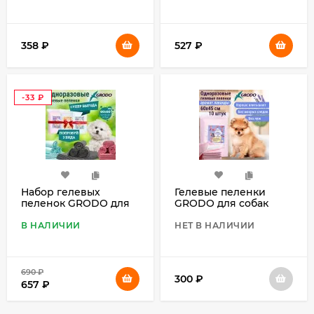
53*53 см
53*53 см
358
₽
527
₽
-33
₽
Набор гелевых
Гелевые пеленки
пеленок GRODO для
GRODO для собак
собак 60х60 см 3
60х45 см с ароматом
видов по 10 шт.
лаванды, 10 шт.
В НАЛИЧИИ
НЕТ В НАЛИЧИИ
690
₽
300
₽
657
₽