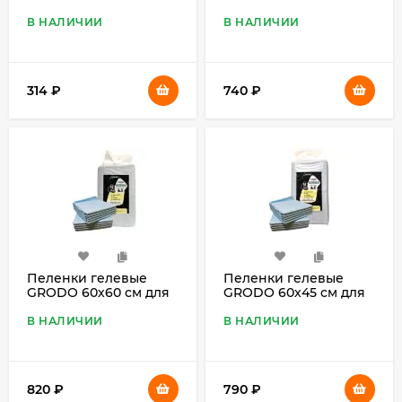
шт.
собак с углем на
липучках, 20 штук
В НАЛИЧИИ
В НАЛИЧИИ
314
₽
740
₽
Пеленки гелевые
Пеленки гелевые
GRODO 60х60 см для
GRODO 60х45 см для
собак с углем на
собак с углем на
липучках, 40 штук
липучках, 50 штук
В НАЛИЧИИ
В НАЛИЧИИ
820
₽
790
₽