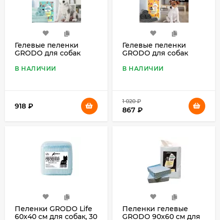
Гелевые пеленки
Гелевые пеленки
GRODO для собак
GRODO для собак
60х45 см, 60 шт.
90х60 см с углем, 30
шт.
В НАЛИЧИИ
В НАЛИЧИИ
1 020
₽
918
₽
867
₽
Пеленки GRODO Life
Пеленки гелевые
60х40 см для собак, 30
GRODO 90х60 см для