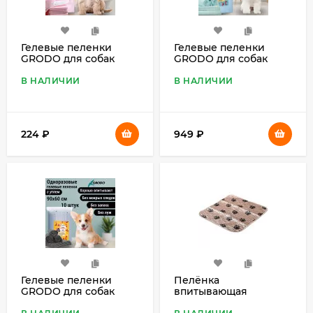
Гелевые пеленки
Гелевые пеленки
GRODO для собак
GRODO для собак
60х60 см с ароматом
90х60 см, 30 шт.
лаванды, 10 шт.
В НАЛИЧИИ
В НАЛИЧИИ
224
₽
949
₽
Гелевые пеленки
Пелёнка
GRODO для собак
впитывающая
90х60 см с углем, 10
многоразовая