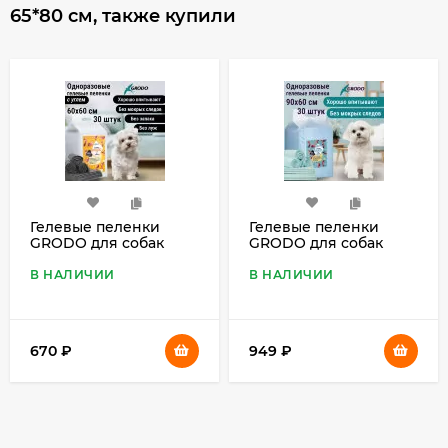
65*80 см, также купили
Гелевые пеленки
Гелевые пеленки
GRODO для собак
GRODO для собак
60х60 см с углем, 30
90х60 см, 30 шт.
шт.
В НАЛИЧИИ
В НАЛИЧИИ
670
₽
949
₽