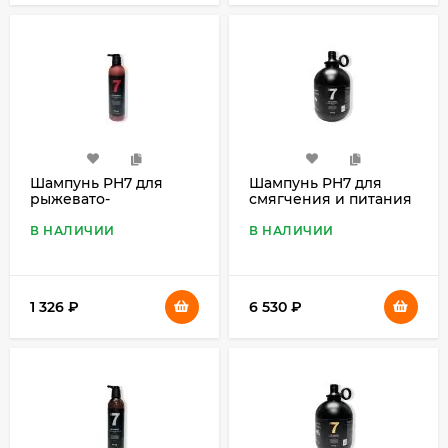
Шампунь PH7 для
Шампунь PH7 для
рыжевато-
смягчения и питания
каштановой шерсти 7
шерсти 7 в 1, 4 л
в 1, 460 мл
В НАЛИЧИИ
В НАЛИЧИИ
1 326
₽
6 530
₽