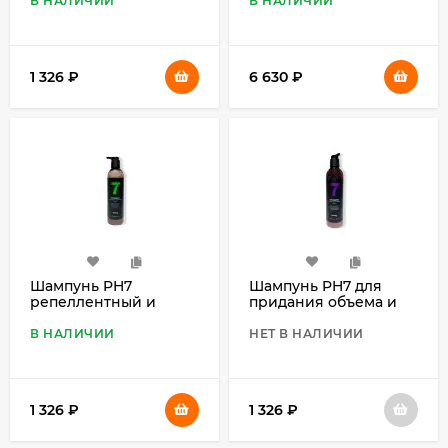
мл
1, 4 л
В НАЛИЧИИ
В НАЛИЧИИ
1 326
₽
6 630
₽
Шампунь PH7
Шампунь PH7 для
репеллентный и
придания объема и
дезодерирующий 7 в
сияния шерсти 7 в 1,
1, 460 мл
460 мл
В НАЛИЧИИ
НЕТ В НАЛИЧИИ
1 326
₽
1 326
₽