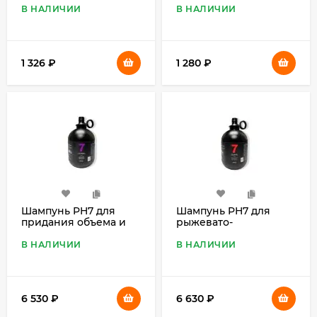
В НАЛИЧИИ
В НАЛИЧИИ
1 326
₽
1 280
₽
Шампунь PH7 для
Шампунь PH7 для
придания объема и
рыжевато-
сияния шерсти 7 в 1, 4
каштановой шерсти 7
л
в 1, 4 л
В НАЛИЧИИ
В НАЛИЧИИ
6 530
₽
6 630
₽