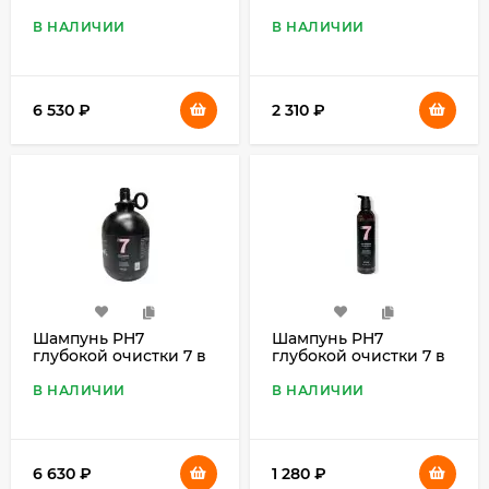
питания шерсти 7 в 1,
питания шерсти 7 в 1,
2 л
460 мл
В НАЛИЧИИ
В НАЛИЧИИ
6 530
₽
2 310
₽
Шампунь PH7
Шампунь PH7
глубокой очистки 7 в
глубокой очистки 7 в
1, 4 л
1, 460 мл
В НАЛИЧИИ
В НАЛИЧИИ
6 630
₽
1 280
₽