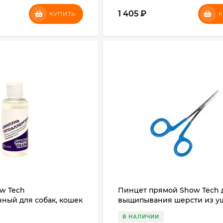
1 405
₽
КУПИТЬ
К
w Tech
Пинцет прямой Show Tech 
ный для собак, кошек
выщипывания шерсти из уш
0 мл
см
В НАЛИЧИИ