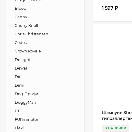
1 597
₽
Bloop
Canny
Cherry Knoll
Chris Christensen
Codos
Crown Royale
DeLight
Dewal
Diil
Dimi
Dog-Профи
DoggyMan
ETI
Шампунь Sho
гипоаллерген
FURminator
и лошадей, 5
Flexi
В НАЛИЧИИ