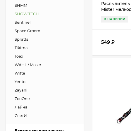
Распылитель 
SHMM
Mister мелко
SHOW TECH
мл
В НАЛИЧИИ
Sentinel
Space Groom
Spratts
549
₽
Tikima
Toex
WAHL / Moser
Witte
Yento
Zayani
ZooOne
Лайна
СветИ
Выгодные комплекты