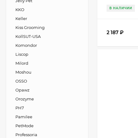
Jelly Pet
В НАЛИЧИИ
KKO
Keller
Kiss Grooming
2 187
₽
KollSUT-USA
Komondor
Liscop
Milord
Moshou
OSSO
Opawz
Orozyme
PH7
Pamilee
PetMode
Professoria