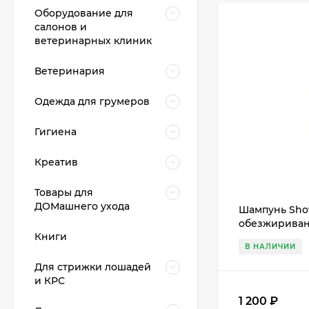
Оборудование для
салонов и
ветеринарных клиник
Ветеринария
Одежда для грумеров
Гигиена
Креатив
Товары для
ДОМашнего ухода
Шампунь Show
обезжиривани
Книги
В НАЛИЧИИ
Для стрижки лошадей
и КРС
1 200
₽