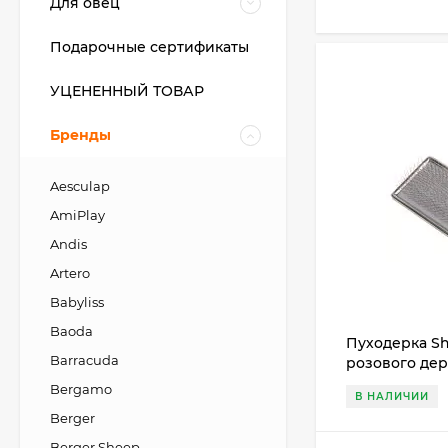
Для овец
Подарочные сертификаты
УЦЕНЕННЫЙ ТОВАР
Бренды
Aesculap
AmiPlay
Andis
Artero
Babyliss
Baoda
Пуходерка Sh
Barracuda
розового дер
Bergamo
В НАЛИЧИИ
Berger
Berger Sheep