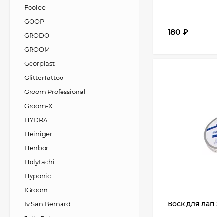
Foolee
GOOP
180
₽
GRODO
GROOM
Georplast
GlitterTattoo
Groom Professional
Groom-X
HYDRA
Heiniger
Henbor
Holytachi
Hyponic
IGroom
Воск для лап 
Iv San Bernard