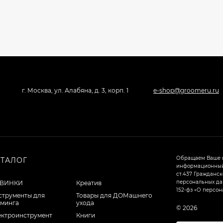
г. Москва, ул. Алабяна, д. 3, корп. 1
e-shop@groomeru.ru
Обращаем Ваше в
АТАЛОГ
информационный 
ст.437 Гражданск
персональных дан
ВИНКИ
Креатив
152-фз «О персон
струменты для
Товары для ДОМашнего
уминга
ухода
© 2026
ектроинструмент
Книги