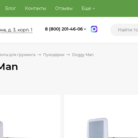
Блог
Контакты
Отзывы
Еще
8 (800) 201-46-06
а, д. 3, корп. 1
нты для груминга
Пуходерки
Doggy Man
Man