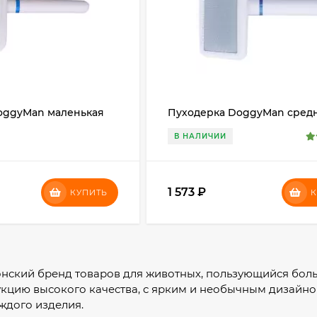
oggyMan маленькая
Пуходерка DoggyMan сред
В НАЛИЧИИ
1 573
₽
КУПИТЬ
К
нский бренд товаров для животных, пользующийся бол
кцию высокого качества, с ярким и необычным дизайно
ждого изделия.