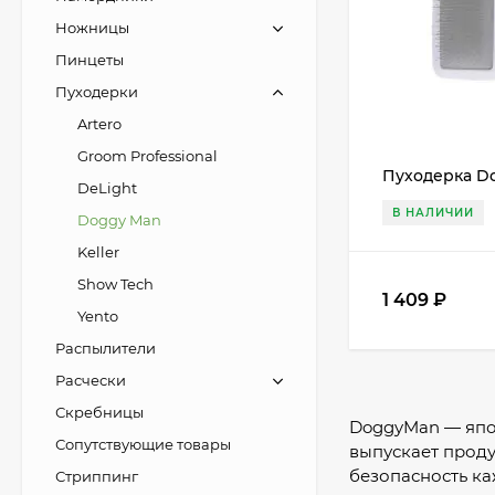
Ножницы
Пинцеты
Пуходерки
Artero
Groom Professional
Пуходерка D
DeLight
В НАЛИЧИИ
Doggy Man
Keller
Show Tech
1 409
₽
Yento
Распылители
Расчески
Скребницы
DoggyMan — япо
Сопутствующие товары
выпускает проду
безопасность ка
Стриппинг