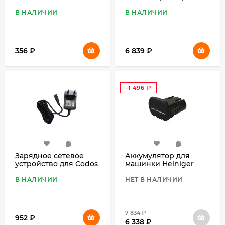
901GT MONSTER
В НАЛИЧИИ
В НАЛИЧИИ
356
₽
6 839
₽
-1 496
₽
Зарядное сетевое
Аккумулятор для
устройство для Codos
машинки Heiniger
CP-5880, 8200, 5100,
SaphirStyle
3200
В НАЛИЧИИ
НЕТ В НАЛИЧИИ
7 834
₽
952
₽
6 338
₽