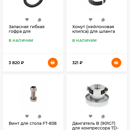
Запасная гибкая
Хомут (нейлоновая
гофра для
клипса) для шланга
компрессора Artero
компрессора Monster
Oxigen
(TD-901)
В НАЛИЧИИ
В НАЛИЧИИ
3 820
₽
321
₽
Винт для стола FT-838
Двигатель B (901GT)
для компрессора TD-