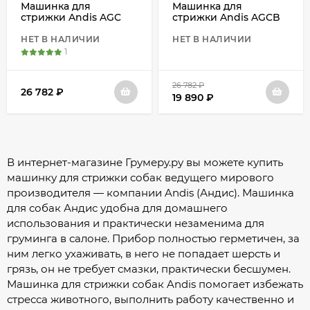
Машинка для
Машинка для
стрижки Andis AGC
стрижки Andis AGCB
двухскоростная
бесщеточная, черная
бесщеточная, черная
НЕТ В НАЛИЧИИ
НЕТ В НАЛИЧИИ
1
26 782
₽
26 782
₽
19 890
₽
В интернет-магазине Грумеру.ру вы можете купить
машинку для стрижки собак ведущего мирового
производителя — компании Andis (Андис). Машинка
для собак Андис удобна для домашнего
использования и практически незаменима для
груминга в салоне. Прибор полностью герметичен, за
ним легко ухаживать, в него не попадает шерсть и
грязь, он не требует смазки, практически бесшумен.
Машинка для стрижки собак Andis помогает избежать
стресса животного, выполнить работу качественно и