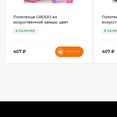
Полотенце GRODO из
Полоте
искусственной замши, цвет
искусс
розовый
зелены
В НАЛИЧИИ
В НАЛ
407
₽
407
₽
КУПИТЬ