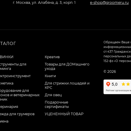
г. Москва, ул. Алабяна, д. 3, корп. 1
e-shop@groomeru.ru
Обращаем Ваше в
АТАЛОГ
информационный 
ст.437 Гражданск
персональных дан
ВИНКИ
Креатив
152-фз «О персон
струменты для
Товары для ДОМашнего
уминга
ухода
© 2026
ектроинструмент
Книги
сметика
Для стрижки лошадей и
КРС
орудование для
лонов и ветеринарных
Для овец
иник
Подарочные
теринария
сертификаты
ежда для грумеров
УЦЕНЕННЫЙ ТОВАР
гиена