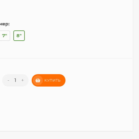
мер:
7"
8"
-
+
КУПИТЬ