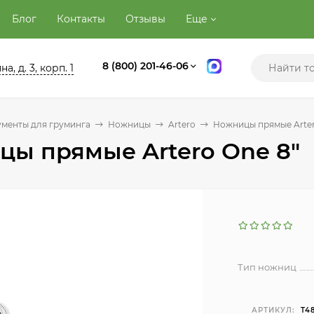
Блог
Контакты
Отзывы
Еще
8 (800) 201-46-06
а, д. 3, корп. 1
менты для груминга
Ножницы
Artero
Ножницы прямые Arter
ы прямые Artero One 8"
Тип ножниц
АРТИКУЛ:
T4