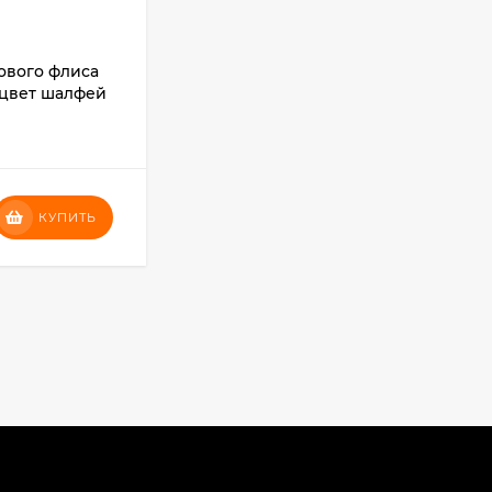
ового флиса
Полотенце GRODO из
 цвет шалфей
искусственной замши, цвет
фиолетовый
В НАЛИЧИИ
407
₽
КУПИТЬ
КУПИТЬ