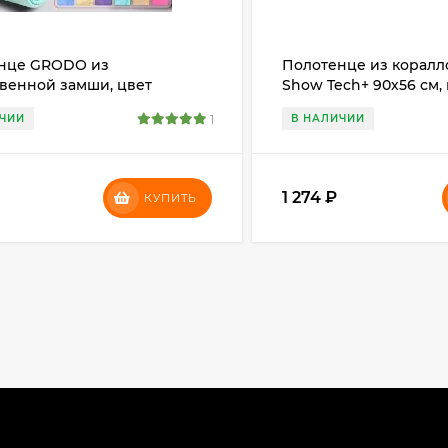
нце GRODO из
Полотенце из коралл
твенной замши, цвет
Show Tech+ 90х56 см,
й
ИЧИИ
1
В НАЛИЧИИ
1 274
₽
КУПИТЬ