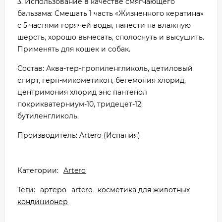
3. Использование в качестве смягчающего
бальзама: Смешать 1 часть «Жизненного кератина»
с 5 частями горячей воды, нанести на влажную
шерсть, хорошо вычесать, сполоснуть и высушить.
Применять для кошек и собак.
Состав: Аква-тер-пропиленгликоль, цетиловый
спирт, герн-микометикон, бегемония хлорид,
центримония хлорид энс пантенол
покрикватерниум-10, тридецет-12,
бутиленгликоль.
Производитель: Artero (Испания)
Категории:
Artero
Теги:
артеро
artero
косметика для животных
кондиционер