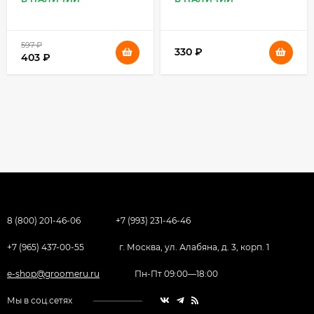
597
₽
330
₽
403
₽
8 (800) 201-46-06
+7 (993) 231-46-46
+7 (965) 437-00-55
г. Москва, ул. Алабяна, д. 3, корп. 1
e-shop@groomeru.ru
Пн-Пт 09:00—18:00
Мы в соц.сетях