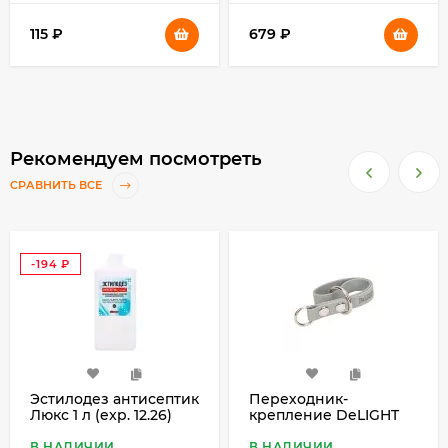
115
₽
679
₽
Рекомендуем посмотреть
СРАВНИТЬ ВСЕ
-194
₽
Эстилодез антисептик
Переходник-
Люкс 1 л (exp. 12.26)
крепление DeLIGHT
биотановое для
груминга, серый
В НАЛИЧИИ
В НАЛИЧИИ