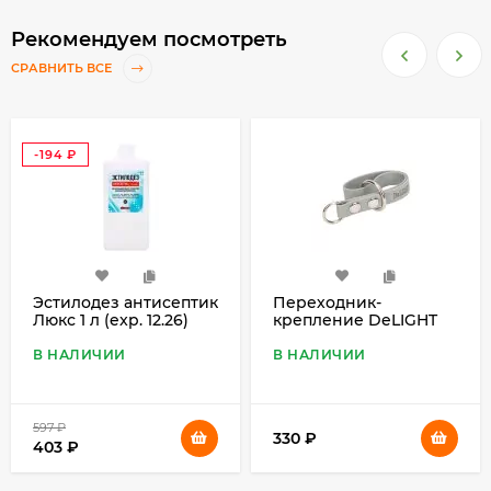
Рекомендуем посмотреть
СРАВНИТЬ ВСЕ
-194
₽
Эстилодез антисептик
Переходник-
Люкс 1 л (exp. 12.26)
крепление DeLIGHT
биотановое для
груминга, серый
В НАЛИЧИИ
В НАЛИЧИИ
597
₽
330
₽
403
₽