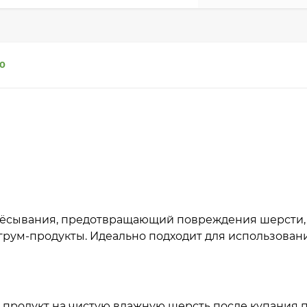
0
ёсывания, предотвращающий повреждения шерсти, 
рум-продукты. Идеально подходит для использован
 продукт на чистую влажную шерсть после купания 