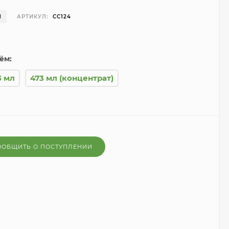
И
АРТИКУЛ:
CC124
ём:
3 мл
473 мл (концентрат)
ООБЩИТЬ О ПОСТУПЛЕНИИ