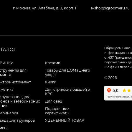
г. Москва, ул. Алабяна, д. 3, корп. 1
e-shop@groomeru.ru
Обращаем Ваше в
АТАЛОГ
информационный 
ст.437 Гражданск
персональных дан
ВИНКИ
Креатив
152-фз «О персон
струменты для
Товары для ДОМашнего
уминга
ухода
© 2026
ектроинструмент
Книги
сметика
Для стрижки лошадей и
КРС
орудование для
лонов и ветеринарных
Для овец
иник
Подарочные
теринария
сертификаты
ежда для грумеров
УЦЕНЕННЫЙ ТОВАР
гиена