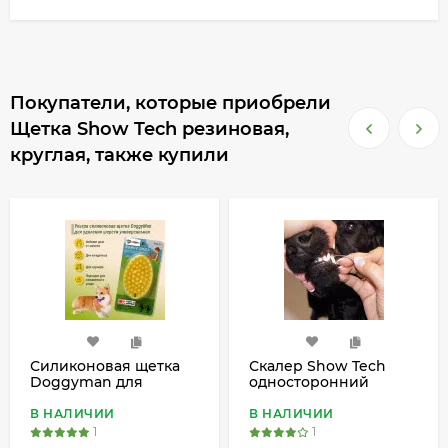
Покупатели, которые приобрели
Щетка Show Tech резиновая,
круглая, также купили
Силиконовая щетка
Скалер Show Tech
Doggyman для
односторонний
удаления короткой
безопасный
шерсти
В НАЛИЧИИ
В НАЛИЧИИ
1
1