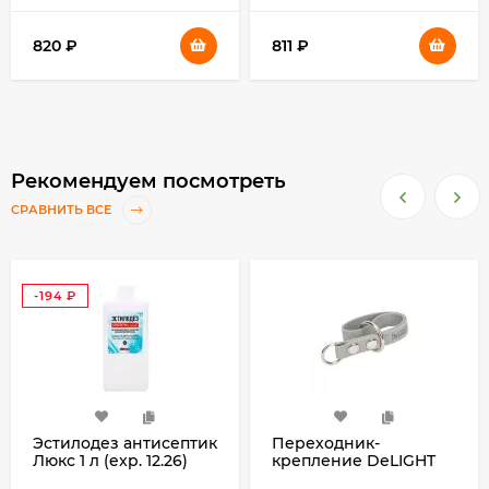
820
₽
811
₽
Рекомендуем посмотреть
СРАВНИТЬ ВСЕ
-194
₽
Эстилодез антисептик
Переходник-
Люкс 1 л (exp. 12.26)
крепление DeLIGHT
биотановое для