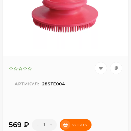
АРТИКУЛ:
28STE004
569
₽
-
+
КУПИТЬ