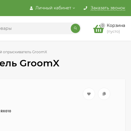
Личный кабинет
Заказать звонок
Корзина
0
(пусто)
й опрыскиватель GroomX
ель GroomX
GRX010