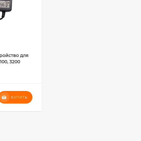
ройство для
Удлинитель петли DeLIGHT
100, 3200
биотановый для груминга, серый
В НАЛИЧИИ
1 040
₽
КУПИТЬ
КУПИТЬ