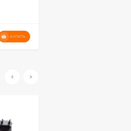
125х65хН25-95 см электрический
В НАЛИЧИИ
4
79 778
₽
КУПИТЬ
КУПИТЬ