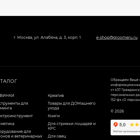
г. Москва, ул. Алабяна, д. 3, корп. 1
e-shop@groomeru.ru
Обращаем Ваше в
АТАЛОГ
информационный 
ст.437 Гражданск
персональных дан
ВИНКИ
Креатив
152-фз «О персон
струменты для
Товары для ДОМашнего
уминга
ухода
© 2026
ектроинструмент
Книги
сметика
Для стрижки лошадей и
КРС
орудование для
лонов и ветеринарных
Для овец