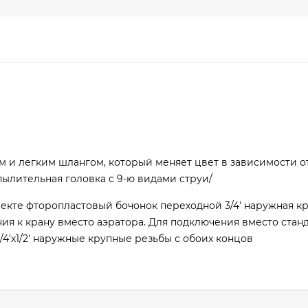
и легким шлангом, который меняет цвет в зависимости о
пылительная головка с 9-ю видами струи/
лекте фторопластовый бочонок переходной 3/4' наружная к
ения к крану вместо аэратора. Для подключения вместо стан
4'х1/2' наружные крупные резьбы с обоих концов