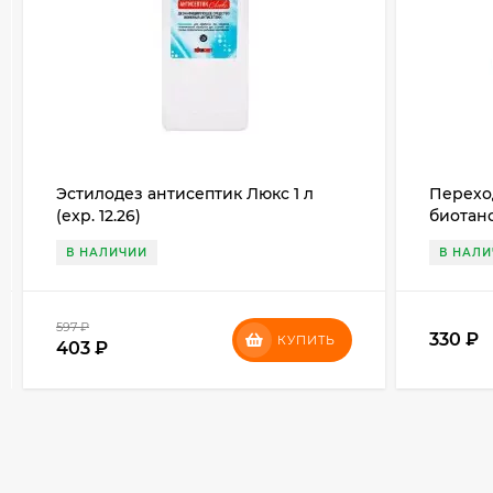
Эстилодез антисептик Люкс 1 л
Перехо
(exp. 12.26)
биотан
В НАЛИЧИИ
В НАЛ
597
₽
330
₽
КУПИТЬ
403
₽