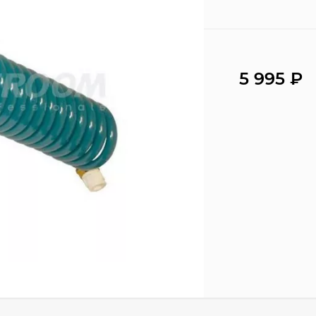
5 995
₽