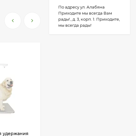
По адресу ул. Алабяна
Приходите мы всегда Вам
рады!., д. 3, корп. 1. Приходите,
мы всегда рады!
я удержания
Стол для груминга TOEX PRO