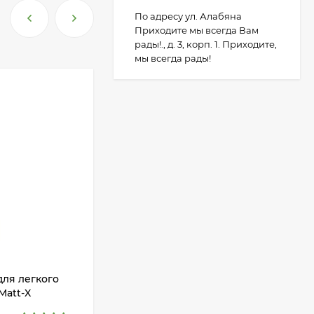
По адресу ул. Алабяна
Приходите мы всегда Вам
рады!., д. 3, корп. 1. Приходите,
мы всегда рады!
ля легкого
Шейкер Show Tech Mixing bottle, 1
Matt-X
л