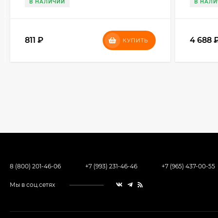
В НАЛИЧИИ
В НАЛ
811
₽
4 688
КУПИТЬ
8 (800) 201-46-06
+7 (993) 231-46-46
+7 (965) 437-00-55
Мы в соц.сетях