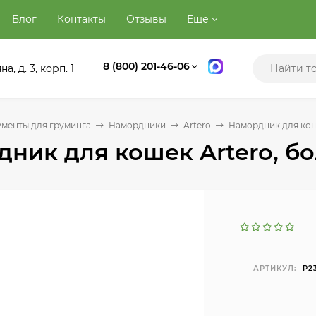
Блог
Контакты
Отзывы
Еще
8 (800) 201-46-06
а, д. 3, корп. 1
менты для груминга
Намордники
Artero
Намордник для кош
ник для кошек Artero, б
АРТИКУЛ:
P2