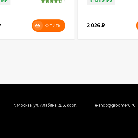
ИЧИИ
4
В НАЛИЧИИ
₽
2 026
₽
КУПИТЬ
г. Москва, ул. Алабяна, д. 3, корп. 1
e-shop@groomeru.ru